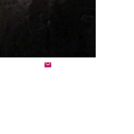
Leb wohl from Die Walküre
Greer Grimsley
-02:19